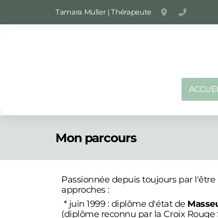
Tamara Muller | Thérapeute
Av. des Alpes
+41 21 9
ACCUEI
Mon parcours
Passionnée depuis toujours par l'être 
approches :
* juin 1999 : diplôme d'état de
Masseu
(diplôme reconnu par la Croix Rouge