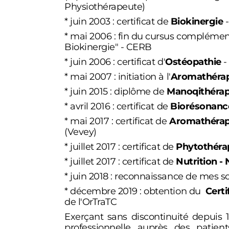
Physiothérapeute)
* juin 2003 : certificat de
Biokinergie
-
* mai 2006 : fin du cursus complémen
Biokinergie" - CERB
* juin 2006 : certificat d'
Ostéopathie
-
* mai 2007 : initiation à l'
Aromathérapi
* juin 2015 : diplôme de
Manoqithérap
* avril 2016 : certificat de
Biorésonanc
* mai 2017 : certificat de
Aromathérapi
(Vevey)
* juillet 2017 : certificat de
Phytothérap
* juillet 2017 : certificat de
Nutrition - 
* juin 2018 : reconnaissance de mes so
* décembre 2019 : obtention du
Certi
de l'OrTraTC
Exerçant sans discontinuité depuis 1
professionnelle auprès des patie