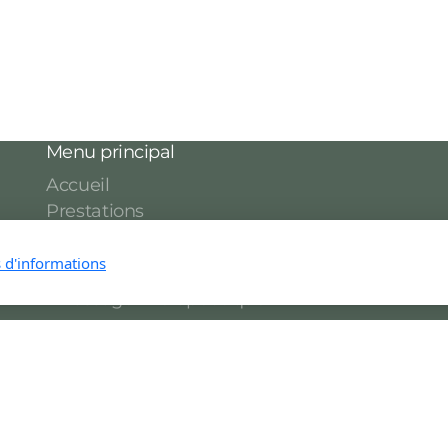
Menu principal
Accueil
Prestations
Physiothérapie
s d'informations
Acupression / Biokinergie
Massage Thérapeutique
Qui suis-je ?
Contact