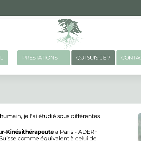
 56, 1820 Montreux
63 13 75
L
PRESTATIONS
QUI SUIS-JE ?
CONTA
humain, je l'ai étudié sous différentes
r-Kinésithérapeute
à Paris - ADERF
 Suisse comme équivalent à celui de