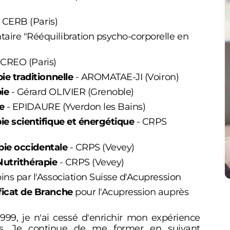
 CERB (Paris)
taire "Rééquilibration psycho-corporelle en
 CREO (Paris)
e traditionnelle
- AROMATAE-JI (Voiron)
ie
- Gérard OLIVIER (Grenoble)
e
- EPIDAURE (Yverdon les Bains)
e scientifique et énergétique
- CRPS
ie occidentale
- CRPS (Vevey)
Nutrithérapie
- CRPS (Vevey)
ins par l'Association Suisse d'Acupression
ficat de Branche
pour l'Acupression auprès
999, je n'ai cessé d'enrichir mon expérience
nts. Je continue de me former en suivant